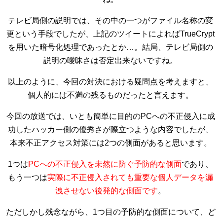
テレビ局側の説明では、その中の一つがファイル名称の変
更という手段でしたが、上記のツイートによればTrueCrypt
を用いた暗号化処理であったとか…。結局、テレビ局側の
説明の曖昧さは否定出来ないですね。
以上のように、今回の対決における疑問点を考えますと、
個人的には不満の残るものだったと言えます。
今回の放送では、いとも簡単に目的のPCへの不正侵入に成
功したハッカー側の優秀さが際立つような内容でしたが、
本来不正アクセス対策には2つの側面があると思います。
1つは
PCへの不正侵入を未然に防ぐ予防的な側面
であり、
もう一つは
実際に不正侵入されても重要な個人データを漏
洩させない後発的な側面です
。
ただしかし残念ながら、1つ目の予防的な側面について、ど