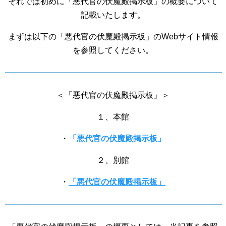
それでは初めに「悪代官の伏魔殿掲示板」の概要について
記載いたします。
まずは以下の「悪代官の伏魔殿掲示板」のWebサイト情報
を参照してください。
＜「悪代官の伏魔殿掲示板」＞
１、本館
・
「悪代官の伏魔殿掲示板」
２、別館
・
「悪代官の伏魔殿掲示板」