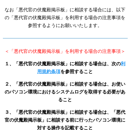
なお「悪代官の伏魔殿掲示板」に相談する場合には、以下
の「悪代官の伏魔殿掲示板」を利用する場合の注意事項を
参照するようにお願いいたします。
＜「悪代官の伏魔殿掲示板」を利用する場合の注意事項＞
１、「悪代官の伏魔殿掲示板」に相談する場合は、次の
利
用規約条項
を参照すること
２、「悪代官の伏魔殿掲示板」に相談する場合は、お使い
のパソコン環境におけるシステムログを取得する必要があ
ること
３、「悪代官の伏魔殿掲示板」に相談する場合は、「悪代
官の伏魔殿掲示板」に相談する前に行ったパソコン環境に
対する操作を記載すること