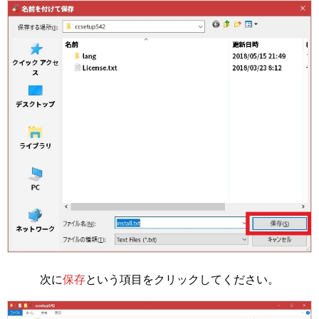
次に
保存
という項目をクリックしてください。