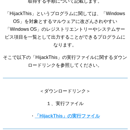
取得する手順について記載します。
「HijackThis」というプログラムに関しては、「Windows
OS」を対象とするマルウェアに改ざんされやすい
「Windows OS」のレジストリエントリーやシステムサー
ビス項目を一覧として出力することができるプログラムに
なります。
そこで以下の「HijackThis」の実行ファイルに関するダウン
ロードリンクを参照してください。
＜ダウンロードリンク＞
１、実行ファイル
・
「HijackThis」の実行ファイル