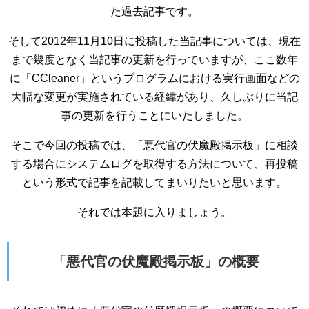
た過去記事です。
そして2012年11月10日に投稿した当記事については、現在
まで幾度となく当記事の更新を行っていますが、ここ数年
に「CCleaner」というプログラムにおける実行画面などの
大幅な変更が実施されている経緯があり、久しぶりに当記
事の更新を行うことにいたしました。
そこで今回の投稿では、「悪代官の伏魔殿掲示板」に相談
する場合にシステムログを取得する方法について、再投稿
という形式で記事を記載してまいりたいと思います。
それでは本題に入りましょう。
「悪代官の伏魔殿掲示板」の概要