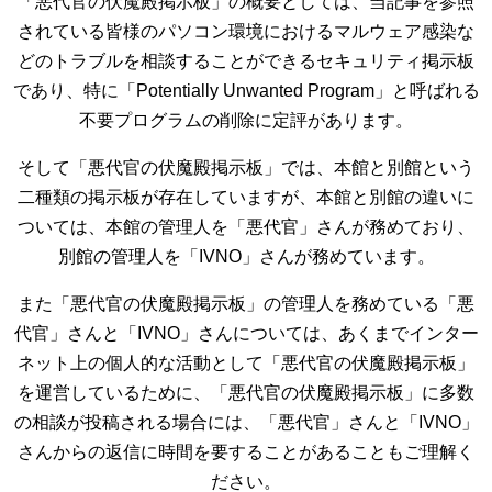
「悪代官の伏魔殿掲示板」の概要としては、当記事を参照
されている皆様のパソコン環境におけるマルウェア感染な
どのトラブルを相談することができるセキュリティ掲示板
であり、特に「Potentially Unwanted Program」と呼ばれる
不要プログラムの削除に定評があります。
そして「悪代官の伏魔殿掲示板」では、本館と別館という
二種類の掲示板が存在していますが、本館と別館の違いに
ついては、本館の管理人を「悪代官」さんが務めており、
別館の管理人を「IVNO」さんが務めています。
また「悪代官の伏魔殿掲示板」の管理人を務めている「悪
代官」さんと「IVNO」さんについては、あくまでインター
ネット上の個人的な活動として「悪代官の伏魔殿掲示板」
を運営しているために、「悪代官の伏魔殿掲示板」に多数
の相談が投稿される場合には、「悪代官」さんと「IVNO」
さんからの返信に時間を要することがあることもご理解く
ださい。