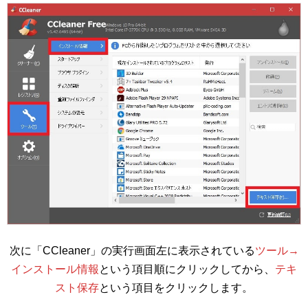
次に「CCleaner」の実行画面左に表示されている
ツール→
インストール情報
という項目順にクリックしてから、
テキ
スト保存
という項目をクリックします。