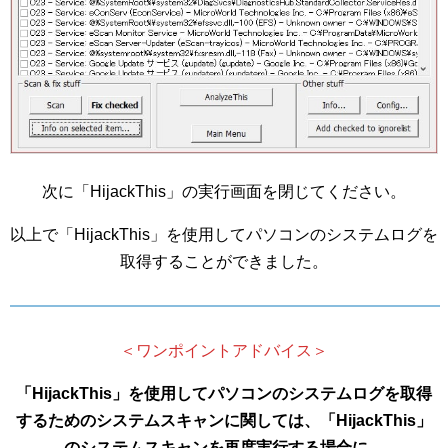
次に「HijackThis」の実行画面を閉じてください。
以上で「HijackThis」を使用してパソコンのシステムログを
取得することができました。
＜ワンポイントアドバイス＞
「HijackThis」を使用してパソコンのシステムログを取得
するためのシステムスキャンに関しては、「HijackThis」
のシステムスキャンを再度実行する場合に、