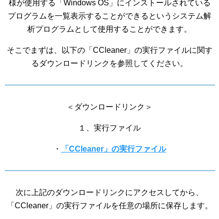
様が使用する「Windows OS」にインストールされている
プログラムを一覧表示することができるというシステム解
析プログラムとして使用することができます。
そこでまずは、以下の「CCleaner」の実行ファイルに関す
るダウンロードリンクを参照してください。
＜ダウンロードリンク＞
１、実行ファイル
・
「CCleaner」の実行ファイル
次に上記のダウンロードリンクにアクセスしてから、
「CCleaner」の実行ファイルを任意の場所に保存します。