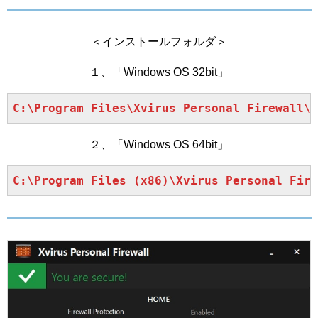
＜インストールフォルダ＞
１、「Windows OS 32bit」
C:\Program Files\Xvirus Personal Firewall\l
２、「Windows OS 64bit」
C:\Program Files (x86)\Xvirus Personal Fire