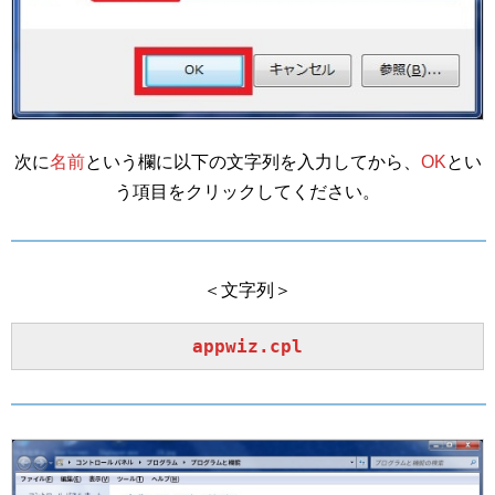
次に
名前
という欄に以下の文字列を入力してから、
OK
とい
う項目をクリックしてください。
＜文字列＞
appwiz.cpl