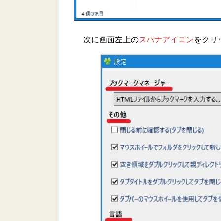
次に画面左上の
スパナアイコン
をクリ