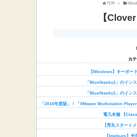
TOP
Wind
【Clov
カテ
【Windows】キーボ
「BlueStacks2」の
「BlueStacks2」の
「2016年度版」！「VMware Workstation 
電几本舗 【Classic
【秀丸スタートメ
【Imgburn