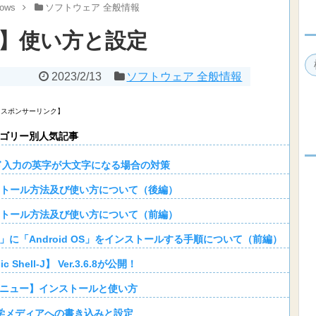
ows
ソフトウェア 全般情報
er】使い方と設定
2023/2/13
ソフトウェア 全般情報
【スポンサーリンク】
ゴリー別人気記事
ード入力の英字が大文字になる場合の対策
インストール方法及び使い方について（後編）
インストール方法及び使い方について（前編）
Player」に「Android OS」をインストールする手順について（前編）
 Shell-J】 Ver.3.6.8が公開！
ニュー】インストールと使い方
】光学メディアへの書き込みと設定