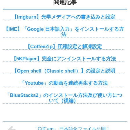
関連記事
【Imgburn】光学メディアへの書き込みと設定
【IME】「Google 日本語入力」をインストールする方
法
【CoffeeZip】圧縮設定と解凍設定
【5KPlayer】完全にアンインストールする方法
【Open shell（Classic shell）】の設定と説明
「Youtube」の動画を連続再生する方法
「BlueStacks2」のインストール方法及び使い方につ
いて（後編）
「GifCam」 日本語化ファイル公開！