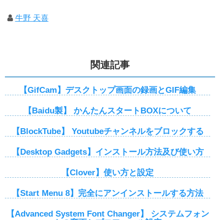
牛野 天喜
関連記事
【GifCam】デスクトップ画面の録画とGIF編集
【Baidu製】 かんたんスタートBOXについて
【BlockTube】 Youtubeチャンネルをブロックする
【Desktop Gadgets】インストール方法及び使い方
【Clover】使い方と設定
【Start Menu 8】完全にアンインストールする方法
【Advanced System Font Changer】 システムフォン