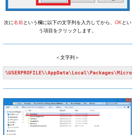
次に
名前
という欄に以下の文字列を入力してから、
OK
とい
う項目をクリックします。
＜文字列＞
%USERPROFILE%\AppData\Local\Packages\Micros