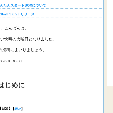
 かんたんスタートBOXについて
 Shell 3.6.2J リリース
様、こんばんは。
暑い快晴の火曜日となりました。
の投稿にまいりましょう。
【スポンサーリンク】
はじめに
【目次】
[
表示
]