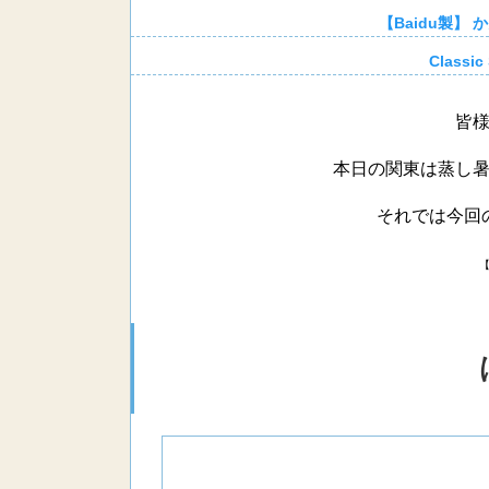
【Baidu製】
Classic
皆
本日の関東は蒸し
それでは今回