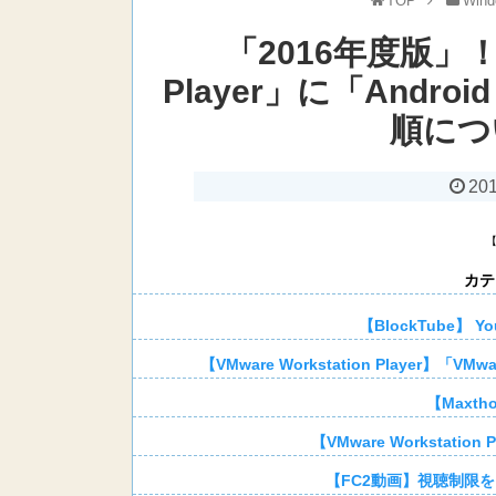
TOP
Wind
「2016年度版」！「V
Player」に「Andr
順につ
201
カテ
【BlockTube】
【VMware Workstation Player
【Maxth
【VMware Workstati
【FC2動画】視聴制限