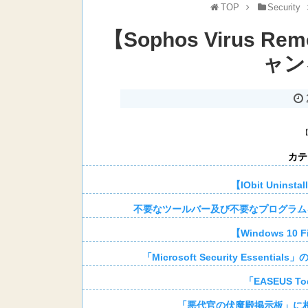
TOP
Security
【Sophos Virus R
ャン
カテ
【IObit Unin
不要なツールバー及び不要なプログラムを一括削
【Windows 10 
「Microsoft Security Ess
「EASEUS To
「悪代官の伏魔殿掲示板」に