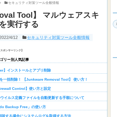
セキュリティ対策ツール全般情報
emoval Tool】 マルウェアスキ
を実行する
2022/4/12
セキュリティ対策ツール全般情報
【スポンサーリンク】
ゴリー別人気記事
staller】インストールとアプリ削除
除！ 【Junkware Removal Tool】 使い方！
Firewall Control】使い方と設定
entials」のウイルス定義ファイルを自動更新する手順について
do Backup Free」の使い方
相談する場合にシステムログを取得する方法