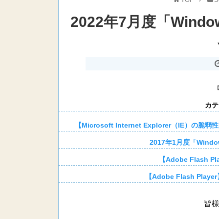
2022年7月度「Wind
カテ
【Microsoft Internet Explore
2017年1月度「Wind
【Adobe Flash
【Adobe Flash P
皆