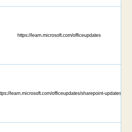
https://learn.microsoft.com/officeupdates
リ
ttps://learn.microsoft.com/officeupdates/sharepoint-updates
リ