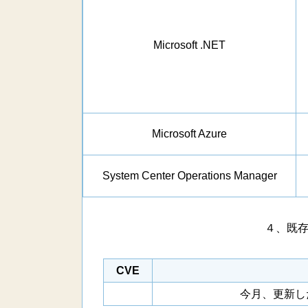
Microsoft .NET
Microsoft Azure
System Center Operations Manager
４、既
CVE
今月、更新し