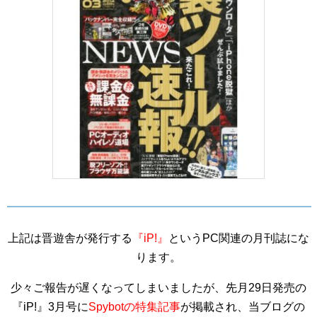
上記は晋遊舎が発行する
『iP!』
というPC関連の月刊誌にな
ります。
少々ご報告が遅くなってしまいましたが、先月29日発売の
『iP!』3月号に
Spybotの特集記事
が掲載され、当ブログの