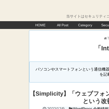
当サイトはセキュリティコ
HOME
All Post
Category
Secu
「
In
パソコンやスマートフォンという通信機器、ま
を記
【Simplicity】「ウェ
という改
2022/12/9
WordPress 全般情報