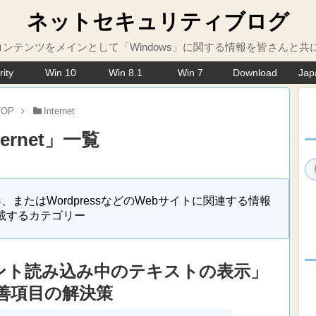
ネットセキュリティブログ
ンテンツをメインとして「Windows」に関する情報を皆さんと共
rity
Win 10
Win 8.1
Win 7
Download
Jap
TOP
Internet
ternet
」
一覧
たはWordpressなどのWebサイトに関連する情報
載するカテゴリー
ブフォント読み込み中のテキストの表示」
善項目の解決策