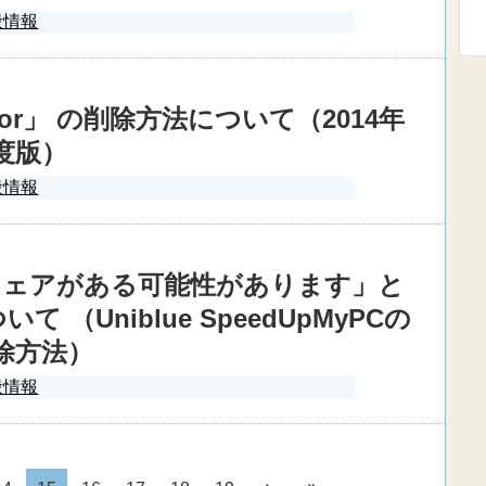
般情報
otector」 の削除方法について（2014年
度版）
般情報
ウェアがある可能性があります」と
て （Uniblue SpeedUpMyPCの
除方法）
般情報