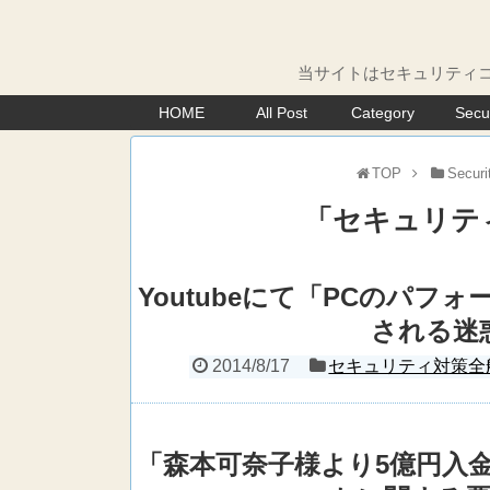
当サイトはセキュリティコ
HOME
All Post
Category
Secu
TOP
Securi
「
セキュリテ
Youtubeにて「PCのパ
される迷
2014/8/17
セキュリティ対策全
「森本可奈子様より5億円入