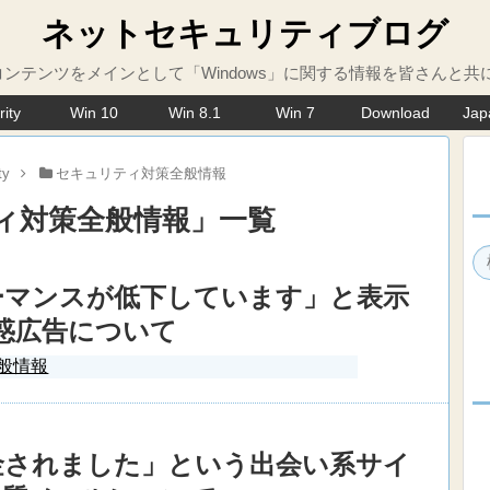
ネットセキュリティブログ
ンテンツをメインとして「Windows」に関する情報を皆さんと共
rity
Win 10
Win 8.1
Win 7
Download
Jap
ty
セキュリティ対策全般情報
ィ対策全般情報
」
一覧
フォーマンスが低下しています」と表示
惑広告について
般情報
金されました」という出会い系サイ