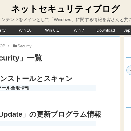
ネットセキュリティブログ
ンテンツをメインとして「Windows」に関する情報を皆さんと共
rity
Win 10
Win 8.1
Win 7
Download
Jap
OP
Security
curity
」
一覧
r】インストールとスキャン
ツール全般情報
s Update」の更新プログラム情報