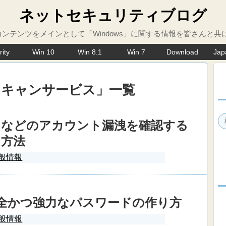
ネットセキュリティブログ
ンテンツをメインとして「Windows」に関する情報を皆さんと共
rity
Win 10
Win 8.1
Win 7
Download
Jap
スキャンサービス
」
一覧
ドなどのアカウント漏洩を確認する
方法
般情報
全かつ強力なパスワードの作り方
般情報